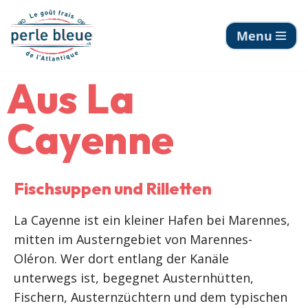
Menu
Zum
Inhalt
springen
Aus La
Cayenne
Fischsuppen und Rilletten
La Cayenne ist ein kleiner Hafen bei Marennes,
mitten im Austerngebiet von Marennes-
Oléron. Wer dort entlang der Kanäle
unterwegs ist, begegnet Austernhütten,
Fischern, Austernzüchtern und dem typischen