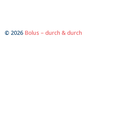
© 2026
Bolus – durch & durch
Kontakt aufnehmen
Name
Vorname
E-Mail
Telefon