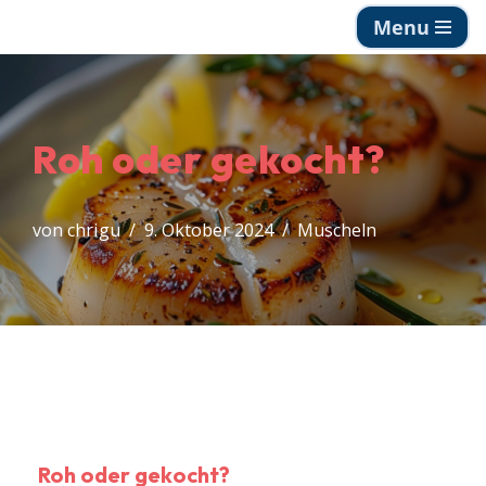
Menu
Zum
Inhalt
springen
Roh oder gekocht?
von
chrigu
9. Oktober 2024
Muscheln
Roh oder gekocht?